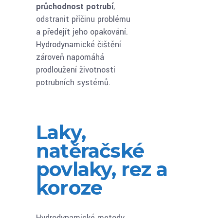
průchodnost potrubí
,
odstranit příčinu problému
a předejít jeho opakování.
Hydrodynamické čištění
zároveň napomáhá
prodloužení životnosti
potrubních systémů.
Laky,
natěračské
povlaky, rez a
koroze
Hydrodynamické metody