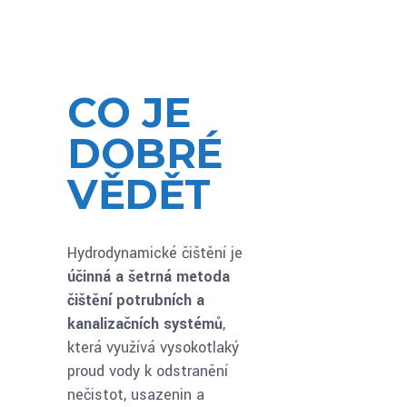
CO JE
DOBRÉ
VĚDĚT
Hydrodynamické čištění je
účinná a šetrná metoda
čištění potrubních a
kanalizačních systémů
,
která využívá vysokotlaký
proud vody k odstranění
nečistot, usazenin a